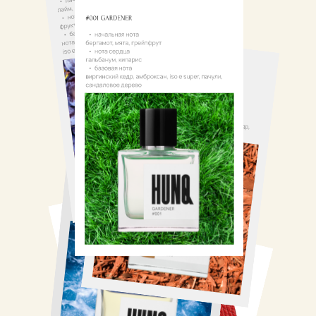
CLIENTSUPPORT@SOULOFSCENT.RU
+7 (967) 132-96-44
ОБРАТНЫЙ ЗВОНОК
ВКОНТАКТЕ
MAX
ДЗЕН
о нас
/
бренды
/
каталог
дистрибуция
/
события
/
контакты
ИП Овчаренко Татьяна Алексеевна ИНН 234905684616
Оферта
Политика конфиденциальности