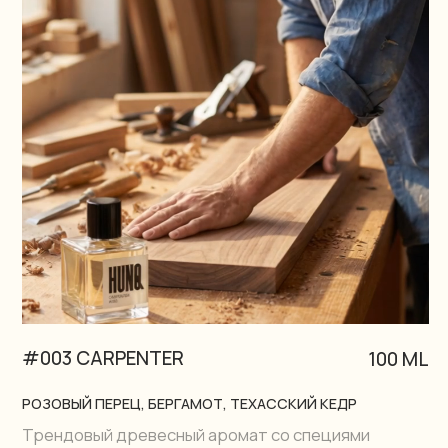
#004 LIFEGUARD
100 ML
БЕРГАМОТ, НОТА КАЛОНЬ, ГЕДИОН
Поймай свою волну морской свободы – Модная
акватика
ПОДРОБНЕЕ