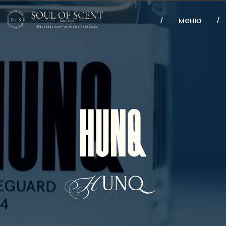
/
меню
/
/
меню
/