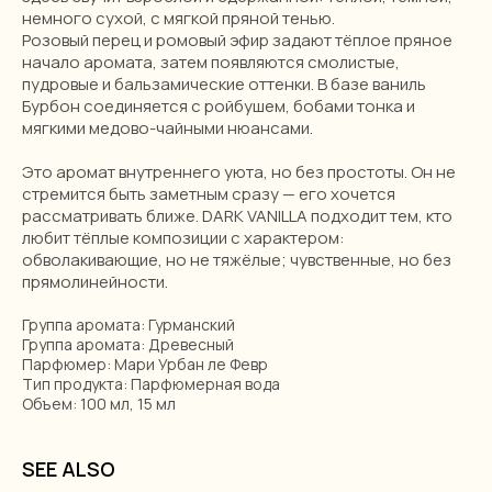
немного сухой, с мягкой пряной тенью.
Розовый перец и ромовый эфир задают тёплое пряное
начало аромата, затем появляются смолистые,
пудровые и бальзамические оттенки. В базе ваниль
Бурбон соединяется с ройбушем, бобами тонка и
мягкими медово-чайными нюансами.
Это аромат внутреннего уюта, но без простоты. Он не
стремится быть заметным сразу — его хочется
рассматривать ближе. DARK VANILLA подходит тем, кто
любит тёплые композиции с характером:
обволакивающие, но не тяжёлые; чувственные, но без
прямолинейности.
Группа аромата: Гурманский
Группа аромата: Древесный
Парфюмер: Мари Урбан ле Февр
Тип продукта: Парфюмерная вода
Объем: 100 мл, 15 мл
SEE ALSO