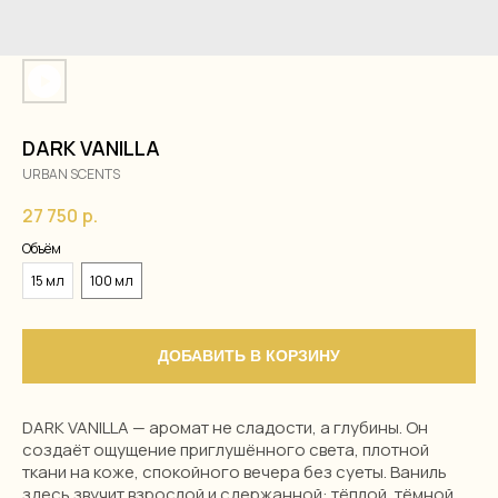
DARK VANILLA
URBAN SCENTS
27 750
р.
Объём
15 мл
100 мл
ДОБАВИТЬ В КОРЗИНУ
DARK VANILLA — аромат не сладости, а глубины. Он
создаёт ощущение приглушённого света, плотной
ткани на коже, спокойного вечера без суеты. Ваниль
здесь звучит взрослой и сдержанной: тёплой, тёмной,