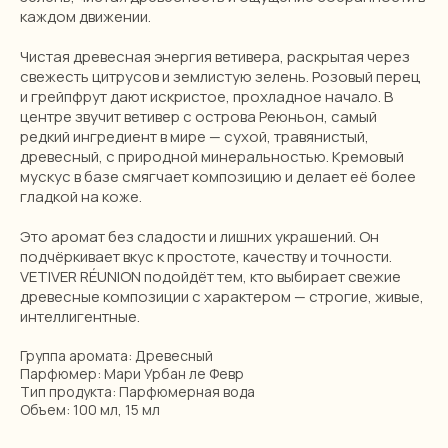
каждом движении.
Чистая древесная энергия ветивера, раскрытая через
свежесть цитрусов и землистую зелень. Розовый перец
и грейпфрут дают искристое, прохладное начало. В
центре звучит ветивер с острова Реюньон, самый
редкий ингредиент в мире — сухой, травянистый,
древесный, с природной минеральностью. Кремовый
мускус в базе смягчает композицию и делает её более
гладкой на коже.
Это аромат без сладости и лишних украшений. Он
подчёркивает вкус к простоте, качеству и точности.
VETIVER RÉUNION подойдёт тем, кто выбирает свежие
древесные композиции с характером — строгие, живые,
интеллигентные.
Группа аромата: Древесный
Парфюмер: Мари Урбан ле Февр
Тип продукта: Парфюмерная вода
Объем: 100 мл, 15 мл