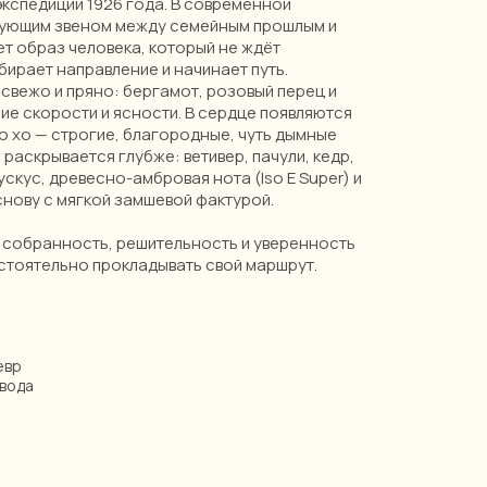
экспедиции 1926 года. В современной
зующим звеном между семейным прошлым и
т образ человека, который не ждёт
ирает направление и начинает путь.
 свежо и пряно: бергамот, розовый перец и
ие скорости и ясности. В сердце появляются
во хо — строгие, благородные, чуть дымные
 раскрывается глубже: ветивер, пачули, кедр,
ускус, древесно-амбровая нота (Iso E Super) и
нову с мягкой замшевой фактурой.
и собранность, решительность и уверенность
стоятельно прокладывать свой маршрут.
евр
вода