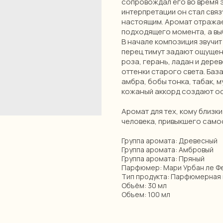
сопровождал его во время 
интерпретации он стал свя
настоящим. Аромат отражае
подходящего момента, а выб
В начале композиция звучит
перец тимут задают ощущен
роза, герань, ладан и дере
оттенки старого света. База
амбра, бобы тонка, табак, м
кожаный аккорд создают ос
Аромат для тех, кому близк
человека, привыкшего само
Группа аромата: Древесный
Группа аромата: Амбровый
Группа аромата: Пряный
Парфюмер: Мари Урбан ле Ф
Тип продукта: Парфюмерная 
Объём: 30 мл
Объем: 100 мл