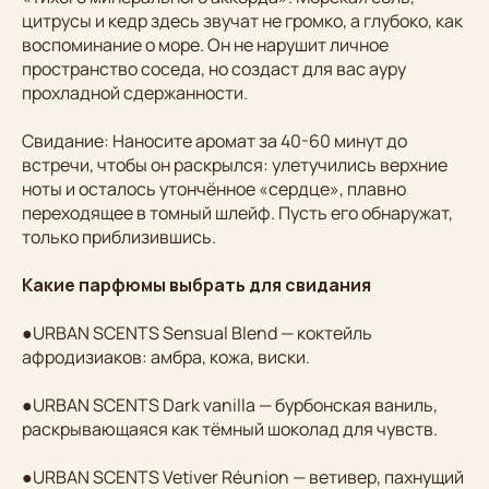
цитрусы и кедр здесь звучат не громко, а глубоко, как
воспоминание о море. Он не нарушит личное
пространство соседа, но создаст для вас ауру
прохладной сдержанности.
Свидание: Наносите аромат за 40-60 минут до
встречи, чтобы он раскрылся: улетучились верхние
ноты и осталось утончённое «сердце», плавно
переходящее в томный шлейф. Пусть его обнаружат,
только приблизившись.
Какие парфюмы выбрать для свидания
●URBAN SCENTS Sensual Blend — коктейль
афродизиаков: амбра, кожа, виски.
●URBAN SCENTS Dark vanilla — бурбонская ваниль,
раскрывающаяся как тёмный шоколад для чувств.
●URBAN SCENTS Vetiver Réunion — ветивер, пахнущий