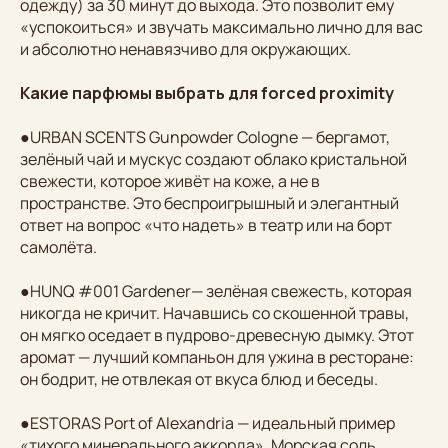
одежду) за 30 минут до выхода. Это позволит ему
«успокоиться» и звучать максимально лично для вас
и абсолютно ненавязчиво для окружающих.
Какие парфюмы выбрать для forced proximity
●URBAN SCENTS Gunpowder Cologne — бергамот,
зелёный чай и мускус создают облако кристальной
свежести, которое живёт на коже, а не в
пространстве. Это беспроигрышный и элегантный
ответ на вопрос «что надеть» в театр или на борт
самолёта.
●HUNQ #001 Gardener— зелёная свежесть, которая
никогда не кричит. Начавшись со скошенной травы,
он мягко оседает в пудрово-древесную дымку. Этот
аромат — лучший компаньон для ужина в ресторане:
он бодрит, не отвлекая от вкуса блюд и беседы.
●ESTORAS Port of Alexandria — идеальный пример
«тихого минерального аккорда». Морская соль,