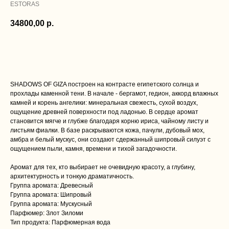
ESTORAS
34800,00
р.
Добавить в корзину
SHADOWS OF GIZA построен на контрасте египетского солнца и
прохлады каменной тени. В начале - бергамот, гедион, аккорд влажных
камней и корень ангелики: минеральная свежесть, сухой воздух,
ощущение древней поверхности под ладонью. В сердце аромат
становится мягче и глубже благодаря корню ириса, чайному листу и
листьям фиалки. В базе раскрываются кожа, пачули, дубовый мох,
амбра и белый мускус, они создают сдержанный шипровый силуэт с
ощущением пыли, камня, времени и тихой загадочности.
Аромат для тех, кто выбирает не очевидную красоту, а глубину,
архитектурность и тонкую драматичность.
Группа аромата: Древесный
Группа аромата: Шипровый
Группа аромата: Мускусный
Парфюмер: Злот Зиломи
Тип продукта: Парфюмерная вода